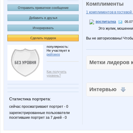
Комплименты
Отправить приватное сообщение
1 комплиментов в гостевой 
Добавить в друзья
воспиталка
05.07
Игнорировать
Это жулик, мошенни
Сделать подарок
Вы не авторизованы! Чтоб
популярность:
Не участвует в
рейтинге
Метки лидеров
Как получить
уровень?
Интервью
Статистика портрета:
сейчас просматривают портрет - 0
зарегистрированные пользователи
посетившие портрет за 7 дней - 0